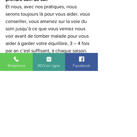
Et nous, avec nos pratiques, nous 
serons toujours là pour vous aider, vous 
conseiller, vous amenez sur la voie du 
soin jusqu’à ce que vous veniez nous 
voir avant de tomber malade pour vous 
aider à garder votre équilibre, 3 – 4 fois 
par an c’est suffisant, à chaque saison.
Mais si vous ne changez rien vous-
même, nous ne serons toujours là que 
Téléphone
RDV en ligne
Facebook
pour réparer, par pour anticiper et vous 
garder en bonne santé.
Je vous conseille la vidéo qui suit, par 
l’excellent Thierry Casasnovas, qui vous 
explique plus en détails ce que je viens 
de vous dire. Ces vidéos sont toujours 
des pépites.
https://youtu.be/mDyod6bK8FE