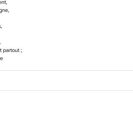
ent,
gne,
,
.
 partout ;
te