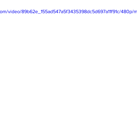
ic.com/video/89b62e_155ad547a5f3435398dc5d697a11f91c/480p/m